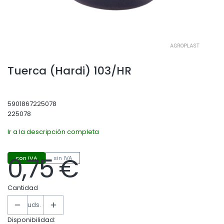
Tuerca (Hardi) 103/HR
5901867225078
225078
Ir a la descripción completa
0,75 €
con IVA
sin IVA
Precio
Cantidad
uds.
Disponibilidad: