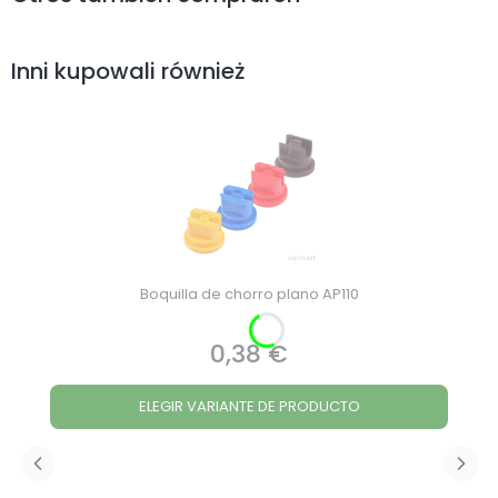
Inni kupowali również
Boquilla de chorro plano AP110
0,38 €
Precio
ELEGIR VARIANTE DE PRODUCTO