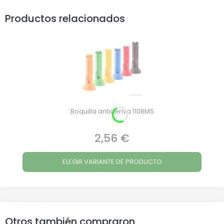
Productos relacionados
Boquilla antideriva 1108MS
2,56 €
Precio
ELEGIR VARIANTE DE PRODUCTO
Otros también compraron