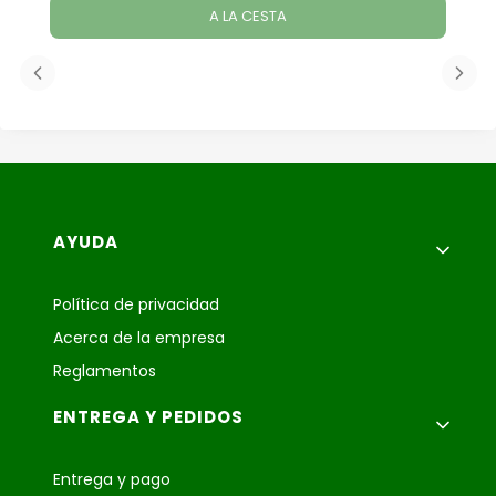
A LA CESTA
Menú de pie de página
AYUDA
Política de privacidad
Acerca de la empresa
Reglamentos
ENTREGA Y PEDIDOS
Entrega y pago