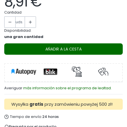
8,91 €
Precio
Cantidad
uds.
Disponibilidad:
una gran cantidad
AÑADIR A LA CESTA
Averiguar
más información sobre el programa de lealtad.
Wysyłka
gratis
przy zamówieniu powyżej 500 zł!
Tiempo de envío:
24 horas
Pregunta por el producto