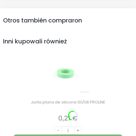
Otros también compraron
Inni kupowali również
Junta plana de silicona 101/08 PROLINE
0,21 €
Precio
-
+