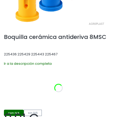
Boquilla cerámica antideriva 8MSC
225436 225429 225443 225467
Ir a la descripción completa
Seleccione la variante del producto:
Las variantes individuales pueden diferir en precio
*
Rendimiento según ISO (color)
Seleccionar
con IVA
sin IVA