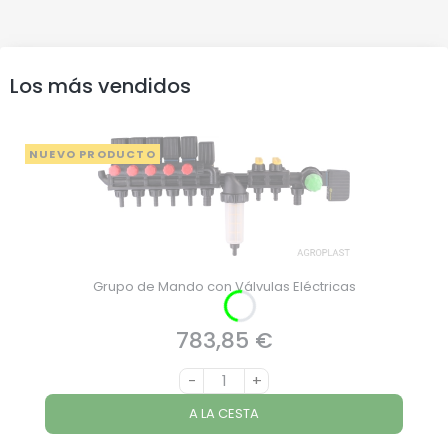
Los más vendidos
NUEVO PRODUCTO
Grupo de Mando con Válvulas Eléctricas
783,85 €
Precio
-
+
A LA CESTA