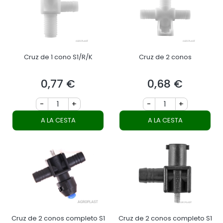
Cruz de 1 cono S1/R/K
Cruz de 2 conos
0,77 €
0,68 €
Precio
Precio
-
+
-
+
A LA CESTA
A LA CESTA
Cruz de 2 conos completo S1
Cruz de 2 conos completo S1