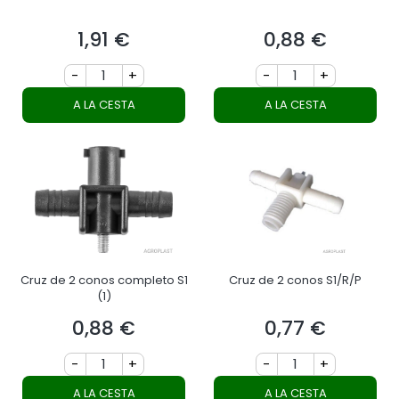
1,91 €
0,88 €
Precio
Precio
-
+
-
+
A LA CESTA
A LA CESTA
Cruz de 2 conos completo S1
Cruz de 2 conos S1/R/P
(1)
0,88 €
0,77 €
Precio
Precio
-
+
-
+
A LA CESTA
A LA CESTA