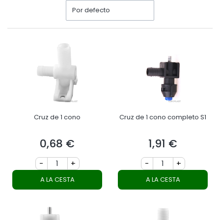
Por defecto
Cruz de 1 cono
Cruz de 1 cono completo S1
0,68 €
1,91 €
Precio
Precio
-
+
-
+
A LA CESTA
A LA CESTA