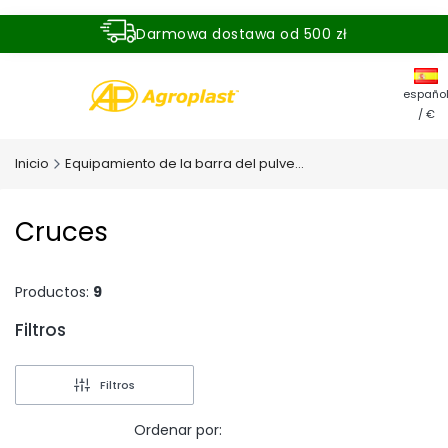
Darmowa dostawa od 500 zł
Dostawa zamówienia w ciągu 24 godzin
españo
/ €
Inicio
Equipamiento de la barra del pulverizador
Cruces
Productos:
9
Filtros
Fin de los filtros
Filtros
Ordenar por: