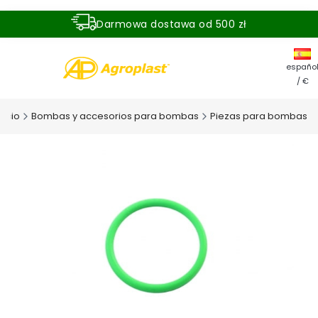
Darmowa dostawa od 500 zł
Dostawa zamówienia w ciągu 24 godzin
españo
/ €
nicio
Bombas y accesorios para bombas
Piezas para bombas