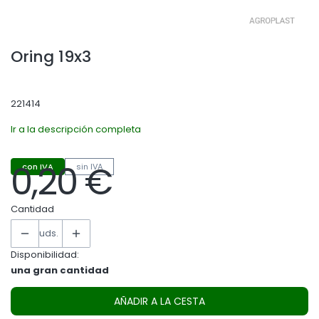
Oring 19x3
221414
Ir a la descripción completa
0,20 €
con IVA
sin IVA
Precio
Cantidad
uds.
Disponibilidad:
una gran cantidad
AÑADIR A LA CESTA