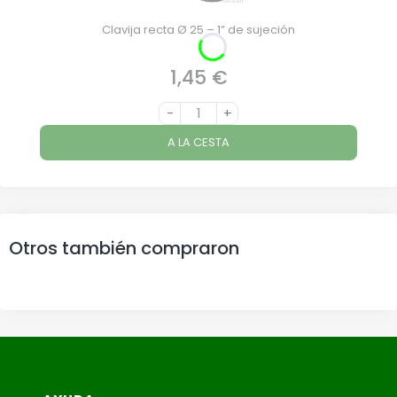
Clavija recta Ø 25 – 1” de sujeción
1,45 €
Precio
-
+
A LA CESTA
Otros también compraron