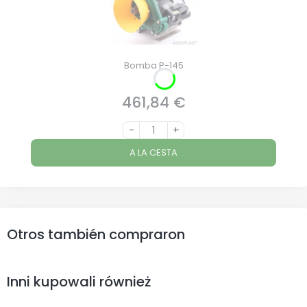
Bomba P-145
461,84 €
Precio
-
+
A LA CESTA
Otros también compraron
Inni kupowali również