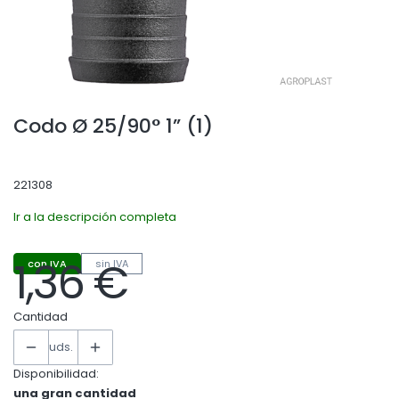
Codo Ø 25/90° 1” (1)
221308
Ir a la descripción completa
1,36 €
con IVA
sin IVA
Precio
Cantidad
uds.
Disponibilidad:
una gran cantidad