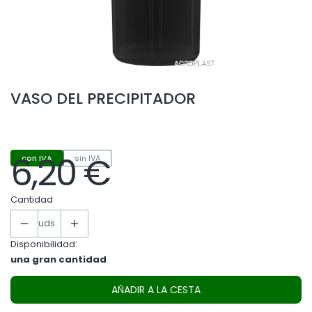
VASO DEL PRECIPITADOR
6,20 €
con IVA
sin IVA
Precio
Cantidad
uds.
Disponibilidad:
una gran cantidad
AÑADIR A LA CESTA