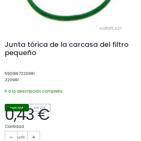
Junta tórica de la carcasa del filtro
pequeño
5901867220981
220981
Ir a la descripción completa
0,43 €
con IVA
sin IVA
Precio
Cantidad
uds.