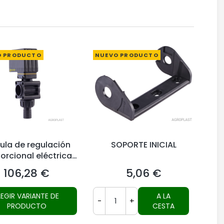
O PRODUCTO
NUEVO PRODUCTO
ula de regulación
SOPORTE INICIAL
orcional eléctrica
HD
106,28 €
5,06 €
Precio
Precio
LEGIR VARIANTE DE
A LA
-
+
PRODUCTO
CESTA