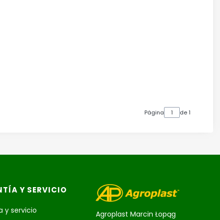
Página
de 1
TÍA Y SERVICIO
 y servicio
Agroplast Marcin Łopąg