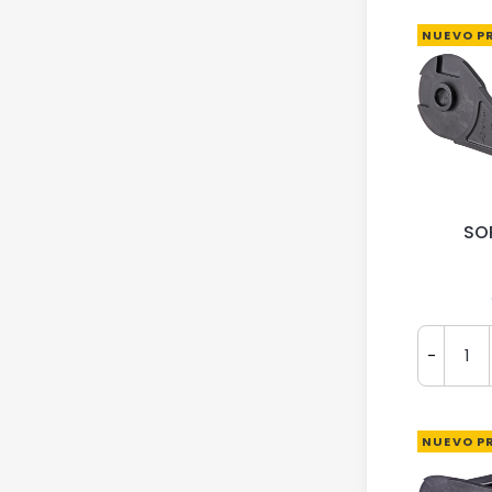
NUEVO P
SO
-
NUEVO P