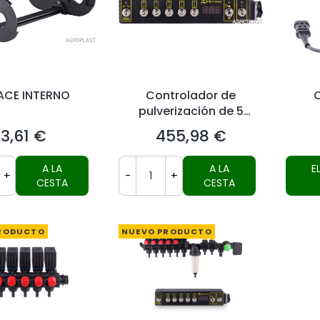
ACE INTERNO
Controlador de
pulverización de 5
secciones HD
3,61 €
455,98 €
Precio
Precio
A LA
A LA
E
+
-
+
CESTA
CESTA
RODUCTO
NUEVO PRODUCTO