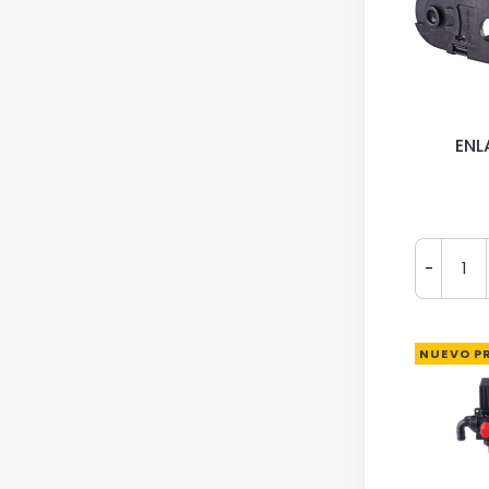
ENL
-
NUEVO P