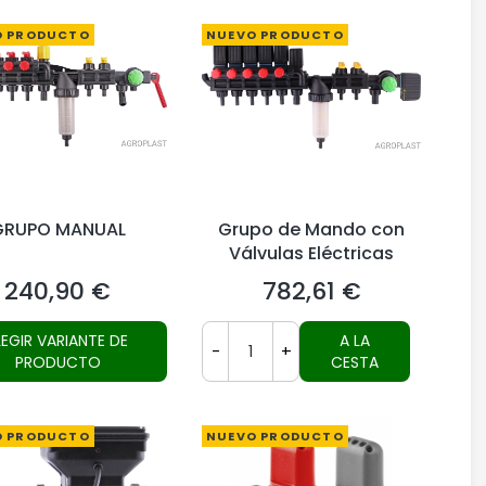
O PRODUCTO
NUEVO PRODUCTO
GRUPO MANUAL
Grupo de Mando con
Válvulas Eléctricas
240,90 €
782,61 €
Precio
Precio
LEGIR VARIANTE DE
A LA
-
+
PRODUCTO
CESTA
O PRODUCTO
NUEVO PRODUCTO