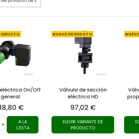
del producto de Z a A
RODUCTO
NUEVO PRODUCTO
NUEV
 eléctrica On/Off
Válvula de sección
Válv
general
eléctrica HD
prop
118,80 €
97,02 €
recio
Precio
A LA
ELEGIR VARIANTE DE
E
+
CESTA
PRODUCTO