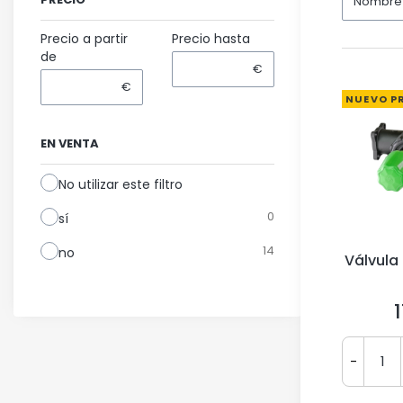
Nombre 
Precio a partir
Precio hasta
de
€
€
NUEVO P
EN VENTA
No utilizar este filtro
0
sí
14
no
Válvula
P
-