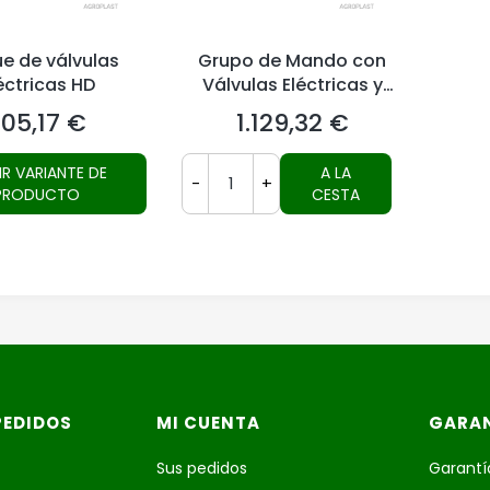
e de válvulas
Grupo de Mando con
éctricas HD
Válvulas Eléctricas y
Controlador
05,17 €
1.129,32 €
recio
Precio
IR VARIANTE DE
A LA
-
+
PRODUCTO
CESTA
PEDIDOS
MI CUENTA
GARAN
o
Sus pedidos
Garantía