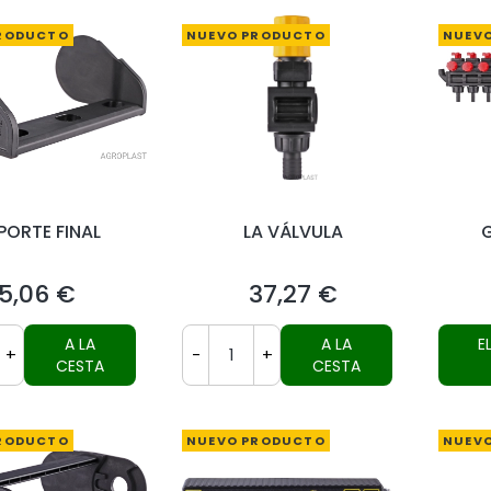
RODUCTO
NUEVO PRODUCTO
NUEV
PORTE FINAL
LA VÁLVULA
5,06 €
37,27 €
Precio
Precio
A LA
A LA
E
+
-
+
CESTA
CESTA
RODUCTO
NUEVO PRODUCTO
NUEV