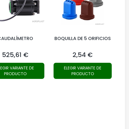
CAUDALÍMETRO
BOQUILLA DE 5 ORIFICIOS
525,61 €
2,54 €
Precio
Precio
LEGIR VARIANTE DE
ELEGIR VARIANTE DE
PRODUCTO
PRODUCTO