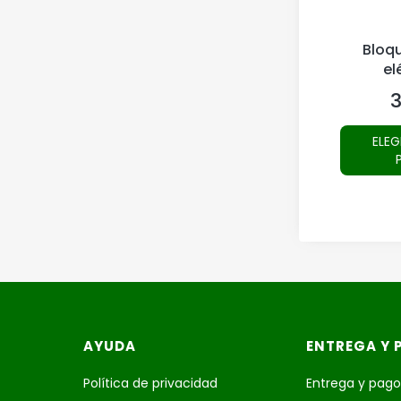
Bloqu
el
3
P
ELEG
Menú de pie de página
AYUDA
ENTREGA Y 
Política de privacidad
Entrega y pag