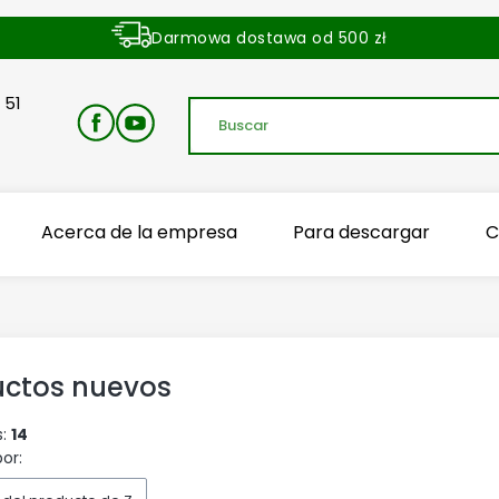
Darmowa dostawa od 500 zł
Dostawa zamówienia w ciągu 24 godzin
 51
Acerca de la empresa
Para descargar
C
uctos nuevos
s:
14
de productos
or: