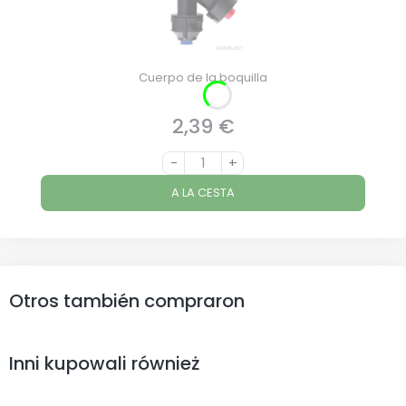
Cuerpo de la boquilla
2,39 €
Precio
-
+
A LA CESTA
Otros también compraron
Inni kupowali również