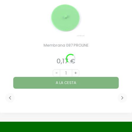
Membrana 087 PROLINE
0,17 €
Precio
-
+
A LA CESTA