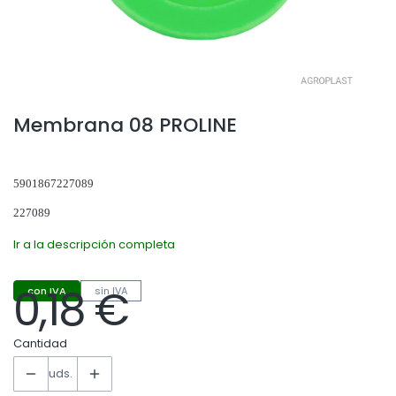
Membrana 08 PROLINE
5901867227089
227089
Ir a la descripción completa
0,18 €
con IVA
sin IVA
Precio
Cantidad
uds.